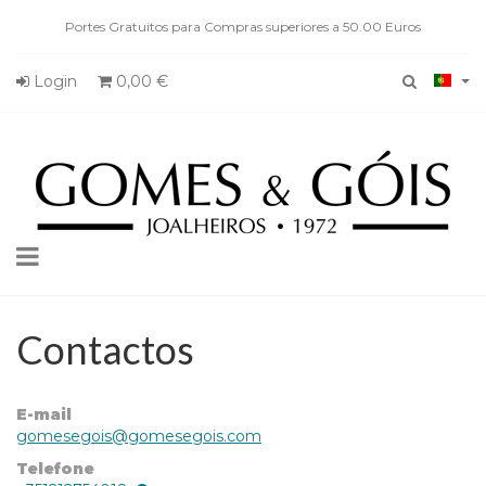
Portes Gratuitos para Compras superiores a 50.00 Euros
Login
0,00 €
Toggle
navigation
Contactos
E-mail
gomesegois@gomesegois.com
Telefone