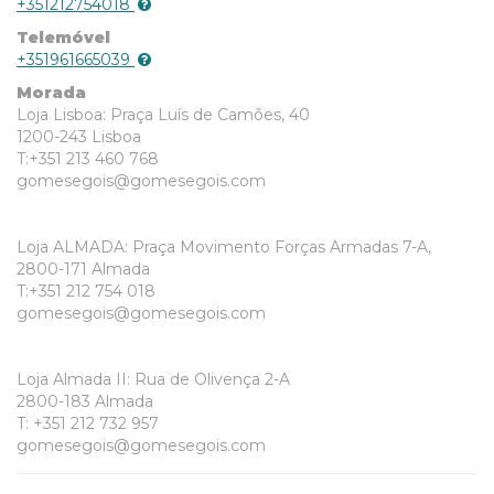
+351212754018
Telemóvel
+351961665039
Morada
Loja Lisboa: Praça Luís de Camões, 40
1200-243 Lisboa
T:+351 213 460 768
gomesegois@gomesegois.com
Loja ALMADA: Praça Movimento Forças Armadas 7-A,
2800-171 Almada
T:+351 212 754 018
gomesegois@gomesegois.com
Loja Almada II: Rua de Olivença 2-A
2800-183 Almada
T: +351 212 732 957
gomesegois@gomesegois.com