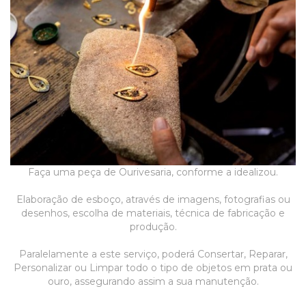
Fabrico,
e
Produção
de
Joias.
Faça uma peça de Ourivesaria, conforme a idealizou.
Elaboração de esboço, através de imagens, fotografias ou
desenhos, escolha de materiais, técnica de fabricação e
produção.
Paralelamente a este serviço, poderá Consertar, Reparar,
Personalizar ou Limpar todo o tipo de objetos em prata ou
ouro, assegurando assim a sua manutenção.