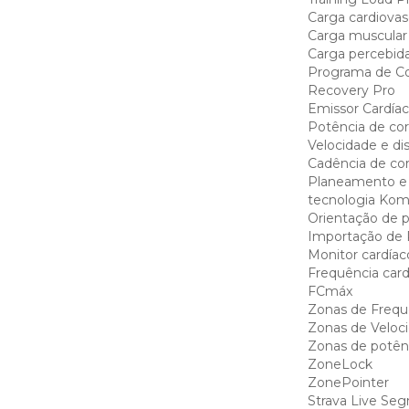
Carga cardiovas
Carga muscular
Carga percebid
Programa de Co
Recovery Pro
Emissor Cardía
Potência de cor
Velocidade e di
Cadência de cor
Planeamento e 
tecnologia Ko
Orientação de 
Importação de 
Monitor cardíac
Frequência card
FCmáx
Zonas de Frequ
Zonas de Veloc
Zonas de potên
ZoneLock
ZonePointer
Strava Live Se