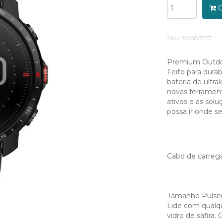
C
SKU:
90085773
Premium Outdo
Feito para durabi
bateria de ultr
novas ferramen
ativos e as solu
possa ir onde s
Cabo de carre
Tamanho Pulseir
Lide com qualqu
vidro de safira.