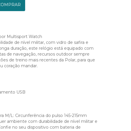
OMPRAR
or Multisport Watch
lidade de nível militar, com vidro de safira e
alonga duração, este relógio está equipado com
tas de navegação, recursos outdoor sempre
ções de treino mais recentes da Polar, para que
eu coração mandar.
gamento USB
a M/L: Circunferência do pulso 145-215mm
er ambiente com durabilidade de nível militar e
 Confie no seu dispositivo com bateria de