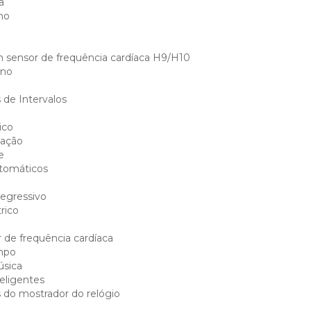
a
mo
 sensor de frequência cardíaca H9/H10
ino
de Intervalos
ico
tação
e
utomáticos
egressivo
rico
de frequência cardíaca
mpo
úsica
teligentes
 do mostrador do relógio