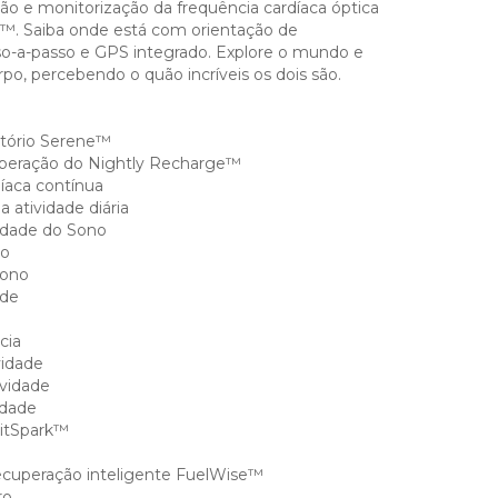
ção e monitorização da frequência cardíaca óptica
™. Saiba onde está com orientação de
o-a-passo e GPS integrado. Explore o mundo e
po, percebendo o quão incríveis os dois são.
ratório Serene™
peração do Nightly Recharge™
íaca contínua
 atividade diária
idade do Sono
no
sono
ade
cia
idade
ividade
idade
FitSpark™
ecuperação inteligente FuelWise™
ro