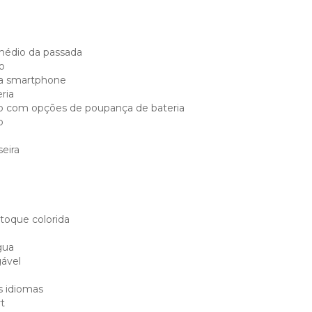
édio da passada
o
ia smartphone
ria
o com opções de poupança de bateria
o
eira
 toque colorida
gua
gável
s idiomas
t