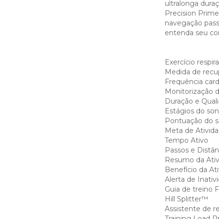
ultralonga dura
Precision Prime
navegação pass
entenda seu cor
Exercício respi
Medida de recu
Frequência card
Monitorização da
Duração e Qual
Estágios do so
Pontuação do 
Meta de Ativid
Tempo Ativo
Passos e Distân
Resumo da Ativ
Benefício da At
Alerta de Inativ
Guia de treino 
Hill Splitter™
Assistente de r
Training Load P