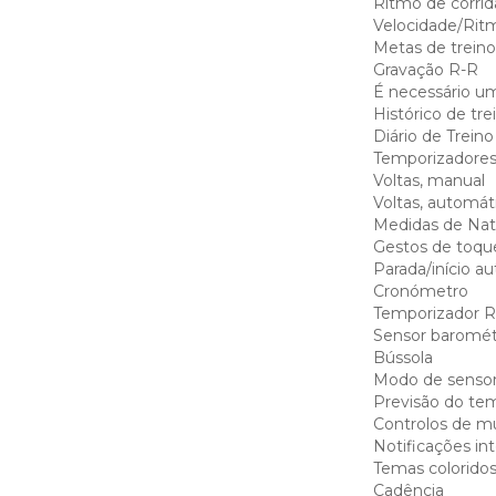
Ritmo de corrid
Velocidade/Rit
Metas de treino
Gravação R-R
É necessário um
Histórico de tre
Diário de Treino
Temporizadores 
Voltas, manual
Voltas, automát
Medidas de Na
Gestos de toqu
Parada/início a
Cronómetro
Temporizador R
Sensor baromét
Bússola
Modo de sensor 
Previsão do te
Controlos de m
Notificações in
Temas coloridos
Cadência