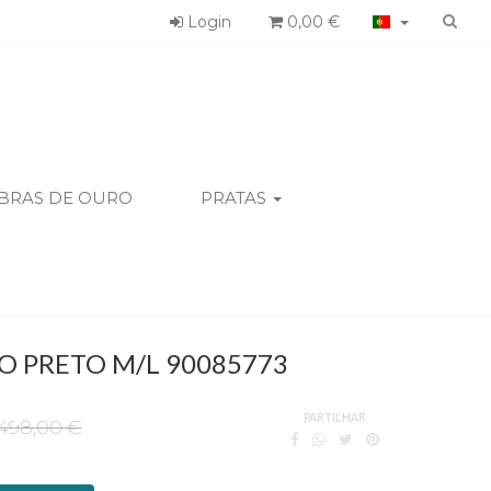
Login
0,00 €
IBRAS DE OURO
PRATAS
RO PRETO M/L 90085773
PARTILHAR
498,00 €