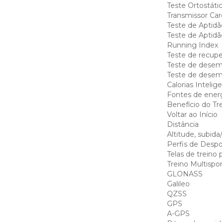
Teste Ortostáti
Transmissor Car
Teste de Aptidão
Teste de Aptidã
Running Index
Teste de recupe
Teste de desem
Teste de desem
Calorias Intelig
Fontes de ener
Benefício do Tr
Voltar ao Início
Distância
Altitude, subida
Perfis de Despo
Telas de treino 
Treino Multispor
GLONASS
Galileo
QZSS
GPS
A-GPS