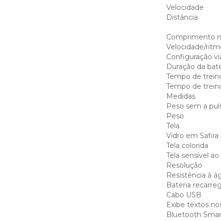
Velocidade
Distância
Comprimento m
Velocidade/ritm
Configuração v
Duração da bate
Tempo de trein
Tempo de trein
Medidas
Peso sem a puls
Peso
Tela
Vidro em Safira
Tela colorida
Tela sensível ao
Resolução
Resistência à á
Bateria recarre
Cabo USB
Exibe textos no
Bluetooth Smar