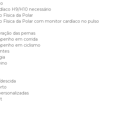
co
díaco H9/H10 necessário
 Física da Polar
o Física da Polar com monitor cardíaco no pulso
ração das pernas
penho em corrida
penho em ciclismo
entes
gia
eino
/descida
rto
personalizadas
t