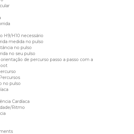
cular
a
rrida
co H9/H10 necessário
rida medida no pulso
stância no pulso
rida no seu pulso
orientação de percurso passo a passo com a
moot
percurso
Percursos
o no pulso
íaca
ência Cardíaca
idade/Ritmo
cia
gments