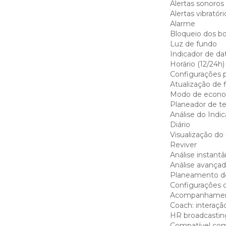
Alertas sonoros
Alertas vibratóri
Alarme
Bloqueio dos b
Luz de fundo
Indicador de da
Horário (12/24h)
Configurações pa
Atualização de 
Modo de econo
Planeador de t
Análise do Indic
Diário
Visualização d
Reviver
Análise instantâ
Análise avançad
Planeamento do
Configurações d
Acompanhament
Coach: interação
HR broadcastin
Compatível com