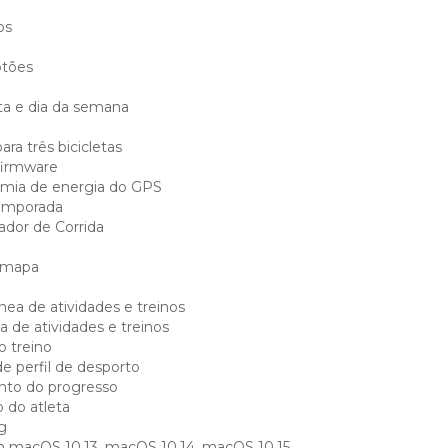
os
otões
ta e dia da semana
ra três bicicletas
firmware
mia de energia do GPS
emporada
ador de Corrida
o mapa
nea de atividades e treinos
a de atividades e treinos
 treino
e perfil de desporto
o do progresso
 do atleta
g
 macOS 10.13, macOS 10.14, macOS 10.15,