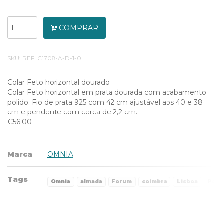
COMPRAR
SKU:
REF. C1708-A-D-1-0
Colar Feto horizontal dourado
Colar Feto horizontal em prata dourada com acabamento
polido. Fio de prata 925 com 42 cm ajustável aos 40 e 38
cm e pendente com cerca de 2,2 cm.
€56.00
Marca
OMNIA
Tags
Omnia
almada
Forum
coimbra
Lisboa
Port
Características