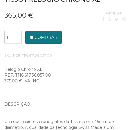
365,00 €
PARTILHAR
COMPRAR
SKU:
REF. T116.617.36.057.00
Relógio Chrono XL
REF. T116.617.36.057.00
365.00 € IVA INC.
DESCRIÇÃO
Um dos maiores cronógrafos da Tissot, com 45mm de
diâmetro. A qualidade da tecnologia Swiss Made a um